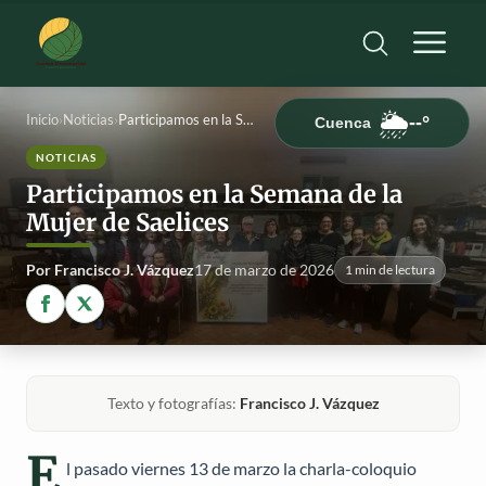
🌦️
Inicio
›
Noticias
›
Participamos en la Semana de la Mujer de Saelices
--°
Cuenca
NOTICIAS
Participamos en la Semana de la
Mujer de Saelices
Por Francisco J. Vázquez
17 de marzo de 2026
1 min de lectura
--°C
Cargando...
Texto y fotografías:
Francisco J. Vázquez
E
l pasado viernes 13 de marzo la charla-coloquio