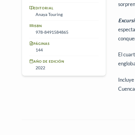
sorpre
EDITORIAL
Anaya Touring
Excursi
ISBN
especta
978-8491584865
conquen
PÁGINAS
144
El cuar
AÑO DE EDICIÓN
engloba
2022
Incluye
Cuenca 