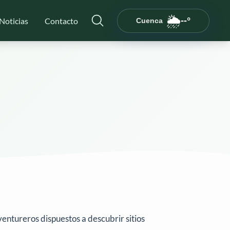
🌦️
--°
Noticias
Contacto
Cuenca
--°C
Cargando...
ventureros dispuestos a descubrir sitios