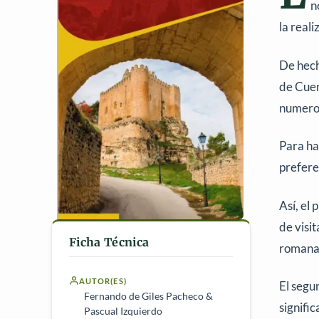
n
la real
De hech
de Cuen
numeros
Para ha
prefere
Así, el 
de visi
Ficha Técnica
romanas
AUTOR(ES)
El segun
Fernando de Giles Pacheco &
signific
Pascual Izquierdo