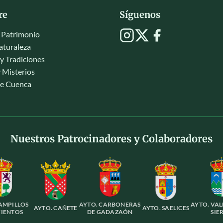
re
Síguenos
y Patrimonio
aturaleza
y Tradiciones
 Misterios
de Cuenca
Nuestros Patrocinadores y Colaboradores
AMPILLOS
AYTO. CARBONERAS
AYTO. VA
AYTO. CAÑETE
AYTO. SAELICES
IENTOS
DE GADAZAÓN
SIE