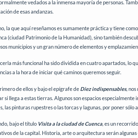
ormalmente vedados a la inmensa mayoría de personas. Tambi
ización de esas andanzas.
o, la que aquí reseñamos es sumamente práctica y tiene como
ca (ciudad Patrimonio de la Humanidad), sino también descub
os municipios y un gran número de elementos y emplazamien
cerla más funcional ha sido dividida en cuatro apartados, lo 
ncias a la hora de iniciar qué caminos queremos seguir.
primero de ellos y bajo el epígrafe de
Diez indispensables
, nos
tar si llega a estas tierras. Algunos son espacios especialmente
, las pinturas rupestres o las torcas y lagunas, por poner sólo
do, bajo el título
Visita a la ciudad de Cuenca
, es un recorrid
ativos de la capital. Historia, arte o arquitectura serán algunas d