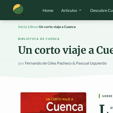
Home
Artículos
Descubre Cu
Inicio
›
Libros
›
Un corto viaje a Cuenca
BIBLIOTECA DE CUENCA
Un corto viaje a Cu
por
Fernando de Giles Pacheco & Pascual Izquierdo
SOBRE
L
a