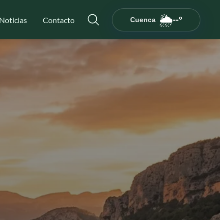
🌦️
--°
Noticias
Contacto
Cuenca
--°C
Cargando...