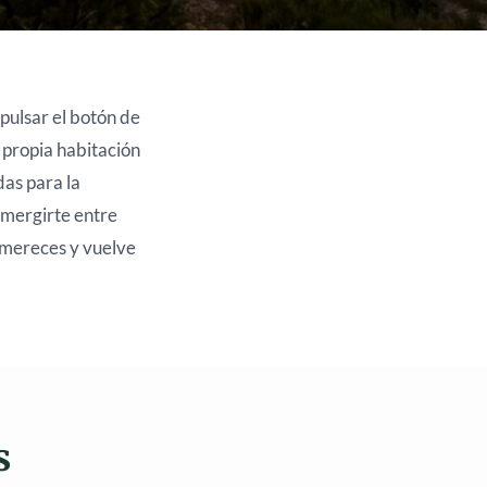
 pulsar el botón de
a propia habitación
das para la
sumergirte entre
e mereces y vuelve
s