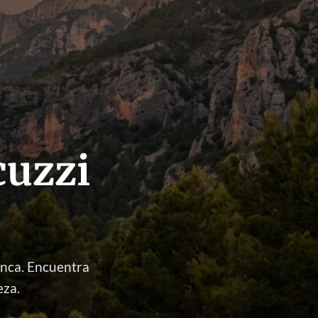
cuzzi
enca. Encuentra
eza.